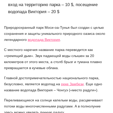
вход на территорию парка – 10 $, посещение
водопада Виктория – 20 $
Природоохранный парк Моси-оа-Тунья был создан с целью
сохранения и защиты уникального природного оазиса около
легендарного
водопада Виктория
.
С местного наречия название парка переводится как
«гремящий дым». Звук падающей воды слышен за 20
километров от этого места, а столб брызг и тумана плавно
превращается в кучевые облака.
Главной достопримечательностью национального парка,
безусловно, является водопад на
реке Замбези
. Еще одно
название водопада Виктория – Чонгуэ («место радуги»).
Переливающиеся на солнце капельки воды, расцвечивают
потоки воды многочисленными радугами. А в полнолуние
здесь можно увидеть лунную радугу.