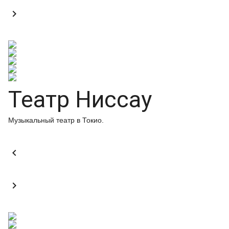

Театр Ниссау
Музыкальный театр в Токио.

