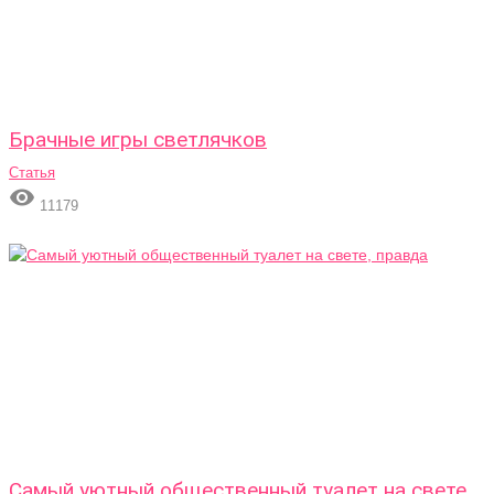
Брачные игры светлячков
Статья

11179
Самый уютный общественный туалет на свете,