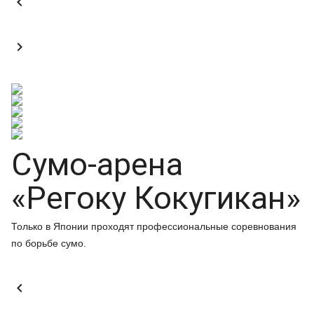


Сумо-арена
«Регоку Кокугикан»
Только в Японии проходят профессиональные соревнования
по борьбе сумо.
