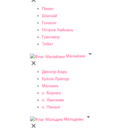

Пекин
Шанхай
Гонконг
Остров Хайнань
Гуанчжоу
Тибет

Малайзия

Джохор-Бару
Куала-Лумпур
Малакка
о. Борнео
о. Лангкави
о. Пенанг

Мальдивы
