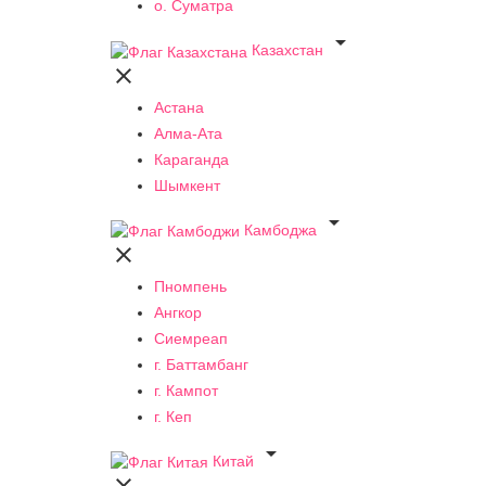
о. Суматра

Казахстан

Астана
Алма-Ата
Караганда
Шымкент

Камбоджа

Пномпень
Ангкор
Сиемреап
г. Баттамбанг
г. Кампот
г. Кеп

Китай