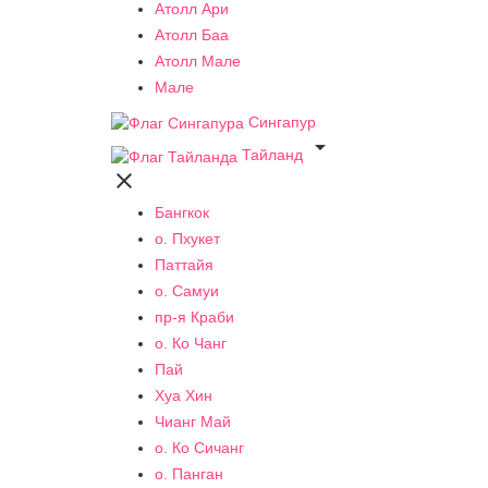
Атолл Ари
Атолл Баа
Атолл Мале
Мале
Сингапур

Тайланд

Бангкок
о. Пхукет
Паттайя
о. Самуи
пр-я Краби
о. Ко Чанг
Пай
Хуа Хин
Чианг Май
о. Ко Сичанг
о. Панган