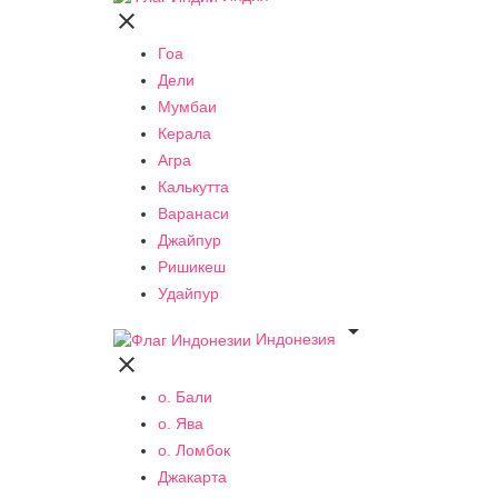

Гоа
Дели
Мумбаи
Керала
Агра
Калькутта
Варанаси
Джайпур
Ришикеш
Удайпур

Индонезия

о. Бали
о. Ява
о. Ломбок
Джакарта