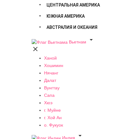
ЦЕНТРАЛЬНАЯ АМЕРИКА
ЮЖНАЯ АМЕРИКА
АВСТРАЛИЯ И ОКЕАНИЯ

Вьетнам

Ханой
Хошимин
Нячанг
Далат
Вунгтау
Сапа
Хюэ
г. Муйне
г. Хой Ан
о. Фукуок

Индия