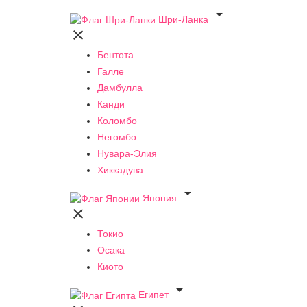

Шри-Ланка

Бентота
Галле
Дамбулла
Канди
Коломбо
Негомбо
Нувара-Элия
Хиккадува

Япония

Токио
Осака
Киото

Египет