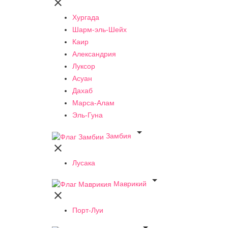

Хургада
Шарм-эль-Шейх
Каир
Александрия
Луксор
Асуан
Дахаб
Марса-Алам
Эль-Гуна

Замбия

Лусака

Маврикий

Порт-Луи
