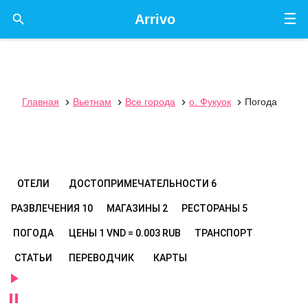
☰

Arrivo
Главная
Вьетнам
Все города
о. Фукуок
Погода




ОТЕЛИ
ДОСТОПРИМЕЧАТЕЛЬНОСТИ
6
РАЗВЛЕЧЕНИЯ
10
МАГАЗИНЫ
2
РЕСТОРАНЫ
5
ПОГОДА
ЦЕНЫ
1 VND = 0.003 RUB
ТРАНСПОРТ
СТАТЬИ
ПЕРЕВОДЧИК
КАРТЫ

