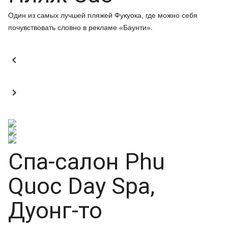
Один из самых лучшей пляжей Фукуока, где можно себя
почувствовать словно в рекламе «Баунти».


Спа-салон Phu
Quoc Day Spa,
Дуонг-то