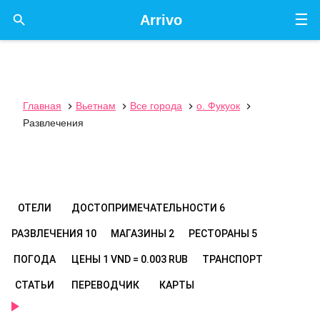
☰

Arrivo
Главная
Вьетнам
Все города
о. Фукуок




Развлечения
ОТЕЛИ
ДОСТОПРИМЕЧАТЕЛЬНОСТИ
6
РАЗВЛЕЧЕНИЯ
10
МАГАЗИНЫ
2
РЕСТОРАНЫ
5
ПОГОДА
ЦЕНЫ
1 VND = 0.003 RUB
ТРАНСПОРТ
СТАТЬИ
ПЕРЕВОДЧИК
КАРТЫ
