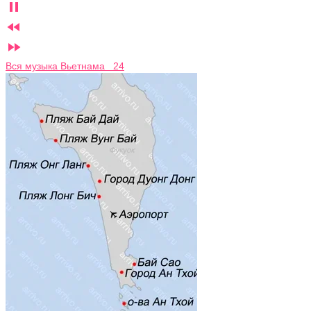



Вся музыка Вьетнама 24