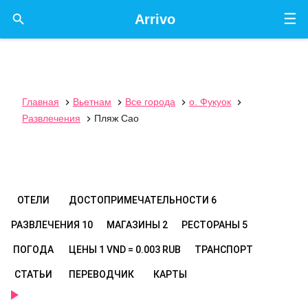
☰

Arrivo
Главная
Вьетнам
Все города
о. Фукуок




Развлечения
Пляж Сао

ОТЕЛИ
ДОСТОПРИМЕЧАТЕЛЬНОСТИ
6
РАЗВЛЕЧЕНИЯ
10
МАГАЗИНЫ
2
РЕСТОРАНЫ
5
ПОГОДА
ЦЕНЫ
1 VND = 0.003 RUB
ТРАНСПОРТ
СТАТЬИ
ПЕРЕВОДЧИК
КАРТЫ
