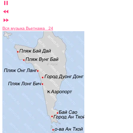



Вся музыка Вьетнама 24