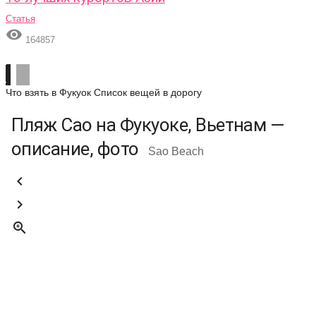
Статья

164857
Что взять в Фукуок
Список вещей в дорогу
Пляж Сао на Фукуоке, Вьетнам —
описание, фото
Sao Beach


