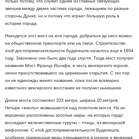
только потому, что служит одним из главных связующих
звеньев между двумя частями города, лежащими по разные
стороны Дуная, но и потому что играет большую роль в
истории города.
Находится этот мост на юге города, добраться до него можно
на общественном транспорте или на такси. Строительство
этой достопримечательности Будапешта началось еще в 1894
году. Закончено оно было два года спустя. Тогда мост получил
название Мост Франца Иосифа, в честь венгерского короля,
лично присутствовавшего на церемонии открытия. С тех пор
он не единожды менял название, пока после всемирно
известного венгерского восстания не получил нынешнее.
Длина моста составляет 333 метра, ширина 20 метров.
Четыре «мачты» возвышаются над полотном моста. На их
вершинах расположены золотые шары, на которых гордо
восседают величественные турулы – птицы, из венгерской
мифологии. С этой достопримечательности Будапешта
особенно прекрасные виды открываются в ночное и вечернее