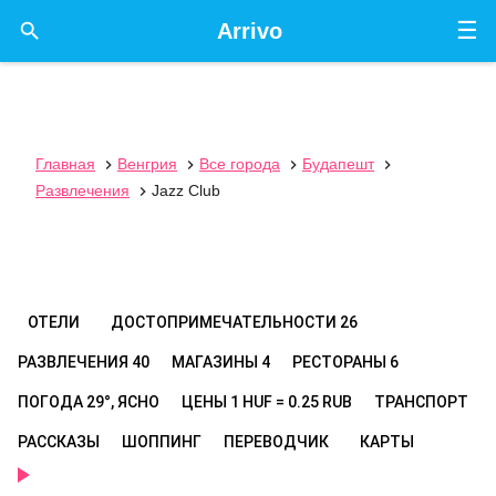
☰

Arrivo
Главная
Венгрия
Все города
Будапешт




Развлечения
Jazz Club

ОТЕЛИ
ДОСТОПРИМЕЧАТЕЛЬНОСТИ
26
РАЗВЛЕЧЕНИЯ
40
МАГАЗИНЫ
4
РЕСТОРАНЫ
6
ПОГОДА
29°, ЯСНО
ЦЕНЫ
1 HUF = 0.25 RUB
ТРАНСПОРТ
РАССКАЗЫ
ШОППИНГ
ПЕРЕВОДЧИК
КАРТЫ
