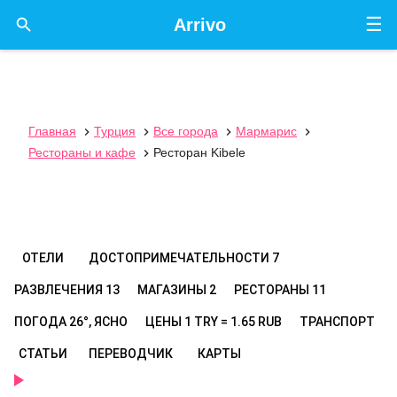
☰

Arrivo
Главная
Турция
Все города
Мармарис




Рестораны и кафе
Ресторан Kibele

ОТЕЛИ
ДОСТОПРИМЕЧАТЕЛЬНОСТИ
7
РАЗВЛЕЧЕНИЯ
13
МАГАЗИНЫ
2
РЕСТОРАНЫ
11
ПОГОДА
26°, ЯСНО
ЦЕНЫ
1 TRY = 1.65 RUB
ТРАНСПОРТ
СТАТЬИ
ПЕРЕВОДЧИК
КАРТЫ
