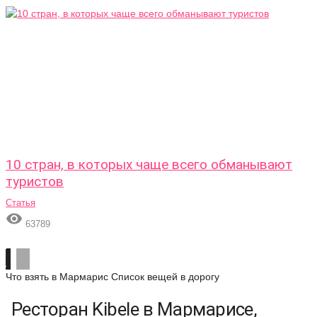
10 стран, в которых чаще всего обманывают
туристов
Статья

63789
Что взять в Мармарис
Список вещей в дорогу
Ресторан Kibele в Мармарисе,