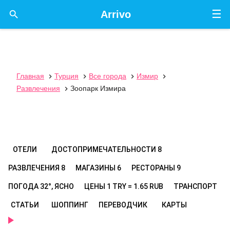
☰

Arrivo
Главная
Турция
Все города
Измир




Развлечения
Зоопарк Измира

ОТЕЛИ
ДОСТОПРИМЕЧАТЕЛЬНОСТИ
8
РАЗВЛЕЧЕНИЯ
8
МАГАЗИНЫ
6
РЕСТОРАНЫ
9
ПОГОДА
32°, ЯСНО
ЦЕНЫ
1 TRY = 1.65 RUB
ТРАНСПОРТ
СТАТЬИ
ШОППИНГ
ПЕРЕВОДЧИК
КАРТЫ
