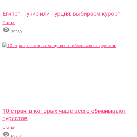
Египет, Тунис или Турция: выбираем курорт
Статья

39250
10 стран, в которых чаще всего обманывают
туристов
Статья

63792