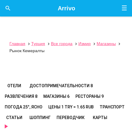
☰

Arrivo
Главная
Турция
Все города
Измир
Магазины





Рынок Кемералты
ОТЕЛИ
ДОСТОПРИМЕЧАТЕЛЬНОСТИ
8
РАЗВЛЕЧЕНИЯ
8
МАГАЗИНЫ
6
РЕСТОРАНЫ
9
ПОГОДА
25°, ЯСНО
ЦЕНЫ
1 TRY = 1.65 RUB
ТРАНСПОРТ
СТАТЬИ
ШОППИНГ
ПЕРЕВОДЧИК
КАРТЫ
