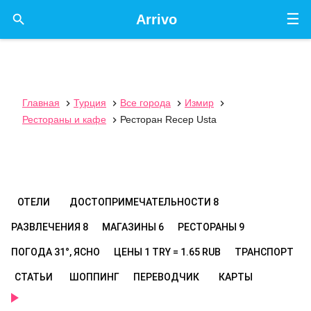
☰

Arrivo
Главная
Турция
Все города
Измир




Рестораны и кафе
Ресторан Recep Usta

ОТЕЛИ
ДОСТОПРИМЕЧАТЕЛЬНОСТИ
8
РАЗВЛЕЧЕНИЯ
8
МАГАЗИНЫ
6
РЕСТОРАНЫ
9
ПОГОДА
31°, ЯСНО
ЦЕНЫ
1 TRY = 1.65 RUB
ТРАНСПОРТ
СТАТЬИ
ШОППИНГ
ПЕРЕВОДЧИК
КАРТЫ
