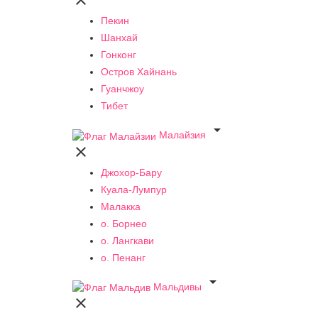

Пекин
Шанхай
Гонконг
Остров Хайнань
Гуанчжоу
Тибет

Малайзия

Джохор-Бару
Куала-Лумпур
Малакка
о. Борнео
о. Лангкави
о. Пенанг

Мальдивы
