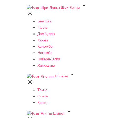

Шри-Ланка

Бентота
Галле
Дамбулла
Канди
Коломбо
Негомбо
Нувара-Элия
Хиккадува

Япония

Токио
Осака
Киото

Египет