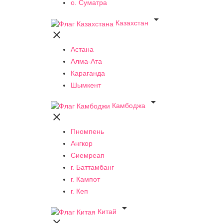
о. Суматра

Казахстан

Астана
Алма-Ата
Караганда
Шымкент

Камбоджа

Пномпень
Ангкор
Сиемреап
г. Баттамбанг
г. Кампот
г. Кеп

Китай