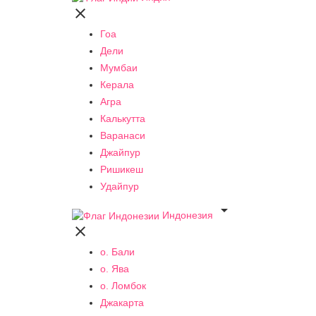

Гоа
Дели
Мумбаи
Керала
Агра
Калькутта
Варанаси
Джайпур
Ришикеш
Удайпур

Индонезия

о. Бали
о. Ява
о. Ломбок
Джакарта