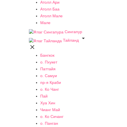
Атолл Ари
Атолл Баа
Атолл Мале
Мале
Сингапур

Тайланд

Бангкок
о. Пхукет
Паттайя
о. Самуи
пр-я Краби
о. Ко Чанг
Пай
Хуа Хин
Чианг Май
о. Ко Сичанг
о. Панган