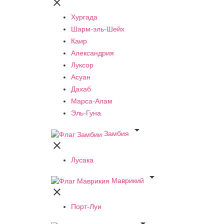

Хургада
Шарм-эль-Шейх
Каир
Александрия
Луксор
Асуан
Дахаб
Марса-Алам
Эль-Гуна

Замбия

Лусака

Маврикий

Порт-Луи
