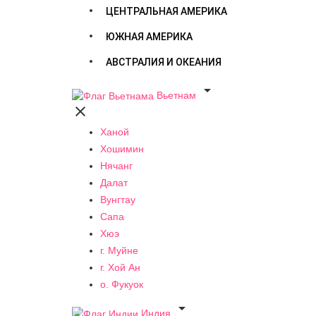
ЦЕНТРАЛЬНАЯ АМЕРИКА
ЮЖНАЯ АМЕРИКА
АВСТРАЛИЯ И ОКЕАНИЯ

Вьетнам

Ханой
Хошимин
Нячанг
Далат
Вунгтау
Сапа
Хюэ
г. Муйне
г. Хой Ан
о. Фукуок

Индия