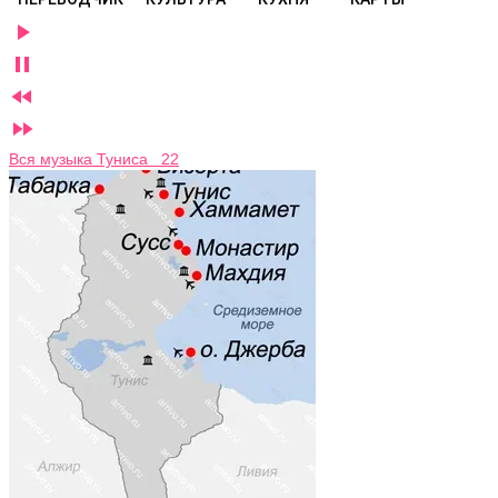




Вся музыка Туниса 22