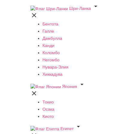

Шри-Ланка

Бентота
Галле
Дамбулла
Канди
Коломбо
Негомбо
Нувара-Элия
Хиккадува

Япония

Токио
Осака
Киото

Египет