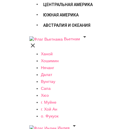
ЦЕНТРАЛЬНАЯ АМЕРИКА
ЮЖНАЯ АМЕРИКА
АВСТРАЛИЯ И ОКЕАНИЯ

Вьетнам

Ханой
Хошимин
Нячанг
Далат
Вунгтау
Сапа
Хюэ
г. Муйне
г. Хой Ан
о. Фукуок

Индия