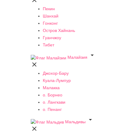

Пекин
Шанхай
Гонконг
Остров Хайнань
Гуанчжоу
Тибет

Малайзия

Джохор-Бару
Куала-Лумпур
Малакка
о. Борнео
о. Лангкави
о. Пенанг

Мальдивы
