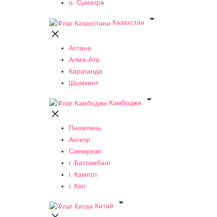
о. Суматра

Казахстан

Астана
Алма-Ата
Караганда
Шымкент

Камбоджа

Пномпень
Ангкор
Сиемреап
г. Баттамбанг
г. Кампот
г. Кеп

Китай