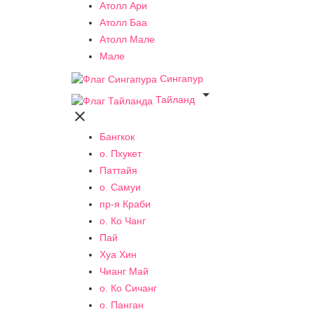
Атолл Ари
Атолл Баа
Атолл Мале
Мале
Сингапур

Тайланд

Бангкок
о. Пхукет
Паттайя
о. Самуи
пр-я Краби
о. Ко Чанг
Пай
Хуа Хин
Чианг Май
о. Ко Сичанг
о. Панган