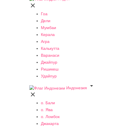

Гоа
Дели
Мумбаи
Керала
Агра
Калькутта
Варанаси
Джайпур
Ришикеш
Удайпур

Индонезия

о. Бали
о. Ява
о. Ломбок
Джакарта