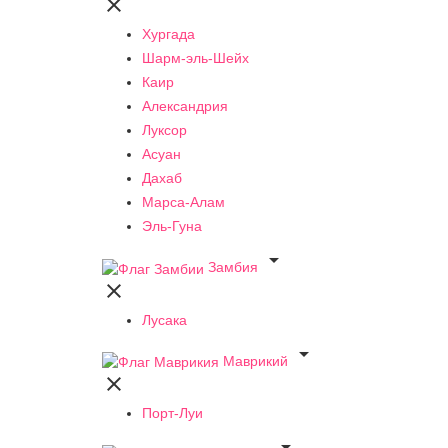

Хургада
Шарм-эль-Шейх
Каир
Александрия
Луксор
Асуан
Дахаб
Марса-Алам
Эль-Гуна

Замбия

Лусака

Маврикий

Порт-Луи
