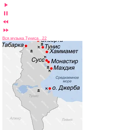




Вся музыка Туниса 22