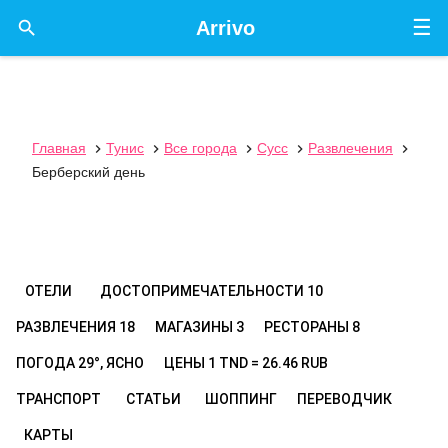
☰

Arrivo
Главная
Тунис
Все города
Сусс
Развлечения





Берберский день
ОТЕЛИ
ДОСТОПРИМЕЧАТЕЛЬНОСТИ
10
РАЗВЛЕЧЕНИЯ
18
МАГАЗИНЫ
3
РЕСТОРАНЫ
8
ПОГОДА
29°, ЯСНО
ЦЕНЫ
1 TND = 26.46 RUB
ТРАНСПОРТ
СТАТЬИ
ШОППИНГ
ПЕРЕВОДЧИК
КАРТЫ