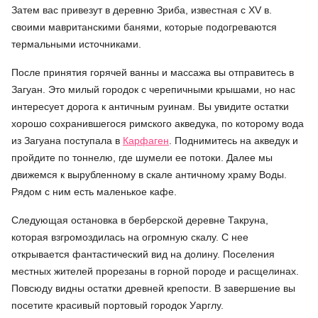
Затем вас привезут в деревню Зриба, известная с XV в.
своими мавританскими банями, которые подогреваются
термальными источниками.
После принятия горячей ванны и массажа вы отправитесь в
Загуан. Это милый городок с черепичными крышами, но нас
интересует дорога к античным руинам. Вы увидите остатки
хорошо сохранившегося римского акведука, по которому вода
из Загуана поступала в
Карфаген
. Поднимитесь на акведук и
пройдите по тоннелю, где шумели ее потоки. Далее мы
движемся к вырубленному в скале античному храму Воды.
Рядом с ним есть маленькое кафе.
Следующая остановка в берберской деревне Такруна,
которая взгромоздилась на огромную скалу. С нее
открывается фантастический вид на долину. Поселения
местных жителей прорезаны в горной породе и расщелинах.
Повсюду видны остатки древней крепости. В завершение вы
посетите красивый портовый городок Уарглу.