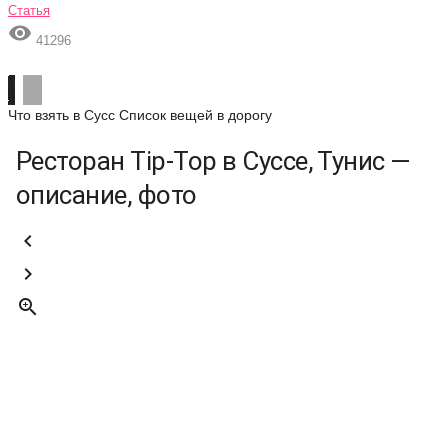
Статья

41296
Что взять в Сусс
Список вещей в дорогу
Ресторан Tip-Top в Суссе, Тунис —
описание, фото


