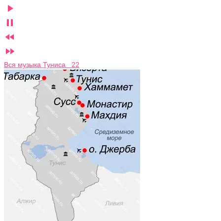




Вся музыка Туниса 22