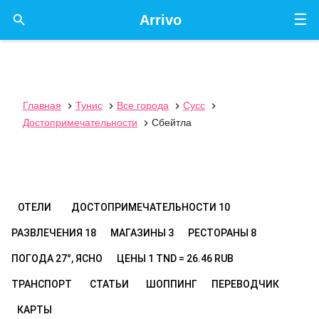
☰

Arrivo
Главная
Тунис
Все города
Сусс




Достопримечательности
Сбейтла

ОТЕЛИ
ДОСТОПРИМЕЧАТЕЛЬНОСТИ
10
РАЗВЛЕЧЕНИЯ
18
МАГАЗИНЫ
3
РЕСТОРАНЫ
8
ПОГОДА
27°, ЯСНО
ЦЕНЫ
1 TND = 26.46 RUB
ТРАНСПОРТ
СТАТЬИ
ШОППИНГ
ПЕРЕВОДЧИК
КАРТЫ