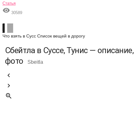
Статья

30589
Что взять в Сусс
Список вещей в дорогу
Сбейтла в Суссе, Тунис — описание,
фото
Sbeitla


