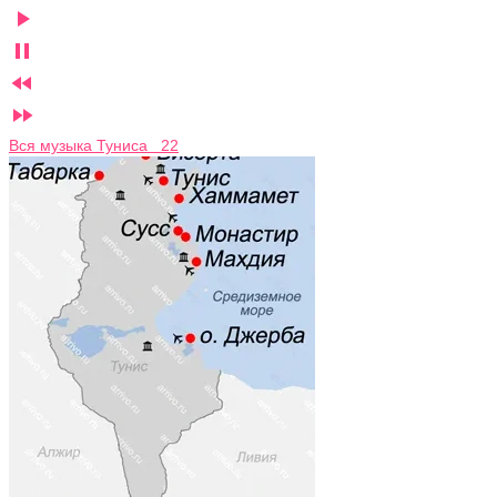




Вся музыка Туниса 22