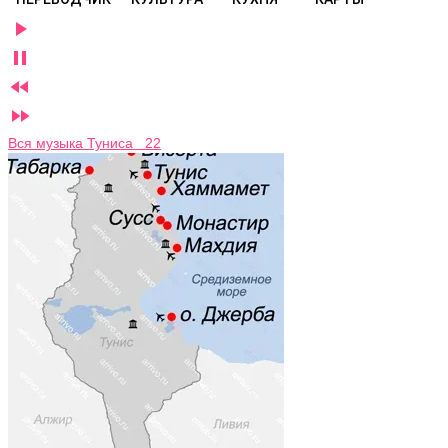




Вся музыка Туниса 22