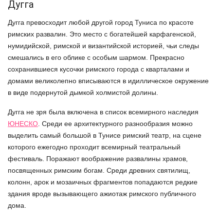
Дугга
Дугга превосходит любой другой город Туниса по красоте
римских развалин. Это место с богатейшей карфагенской,
нумидийской, римской и византийской историей, чьи следы
смешались в его облике с особым шармом. Прекрасно
сохранившиеся кусочки римского города с кварталами и
домами великолепно вписываются в идиллическое окружение
в виде подернутой дымкой холмистой долины.
Дугга не зря была включена в список всемирного наследия
ЮНЕСКО
. Среди ее архитектурного разнообразия можно
выделить самый большой в Тунисе римский театр, на сцене
которого ежегодно проходит всемирный театральный
фестиваль. Поражают воображение развалины храмов,
посвященных римским богам. Среди древних святилищ,
колонн, арок и мозаичных фрагментов попадаются редкие
здания вроде вызывающего ажиотаж римского публичного
дома.