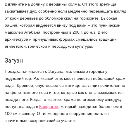
Взгляните на долину с вершины холма. От этого зрелища
захватывает дух, особенно если медленно перемещать взгляд
от крон деревьев до обломков скал на горизонте. Высокая
башня, которая виднеется внизу под вами – это пунический
мавзолей Атебана, построенный в 200 г. до н.э. В его
архитектуре и причудливых формах смешались традиции
египетской, греческой и персидской культуры.
Загуан
Поездка начинается с Загуана, маленького городка у
подножий гор. Реликвией этих мест является небольшой храм
воды. Древнее, опустевшее святилище выглядит великолепно
на фоне темного леса и гор, которые как стены возвышаются
позади него. Когда-то из этого храма по огромному акведуку
поступала вода в
Карфаген
, который находится более чем в
100 км к северу. От инженерного сооружения остался
значительно сохранившийся участок.