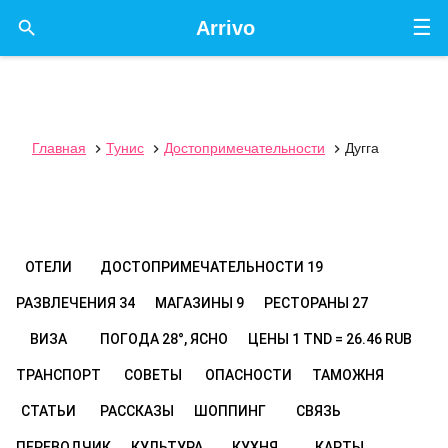
☰

Arrivo
Главная
Тунис
Достопримечательности
Дугга



ОТЕЛИ
ДОСТОПРИМЕЧАТЕЛЬНОСТИ
19
РАЗВЛЕЧЕНИЯ
34
МАГАЗИНЫ
9
РЕСТОРАНЫ
27
ВИЗА
ПОГОДА
28°, ЯСНО
ЦЕНЫ
1 TND = 26.46 RUB
ТРАНСПОРТ
СОВЕТЫ
ОПАСНОСТИ
ТАМОЖНЯ
СТАТЬИ
РАССКАЗЫ
ШОППИНГ
СВЯЗЬ
ПЕРЕВОДЧИК
КУЛЬТУРА
КУХНЯ
КАРТЫ