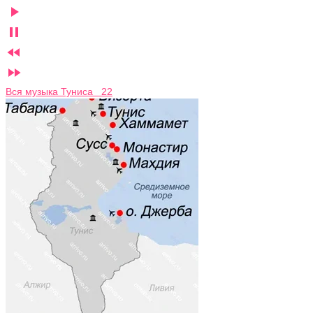




Вся музыка Туниса 22