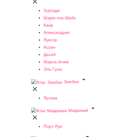

Хургада
Шарм-эль-Шейх
Каир
Александрия
Луксор
Асуан
Дахаб
Марса-Алам
Эль-Гуна

Замбия

Лусака

Маврикий

Порт-Луи
