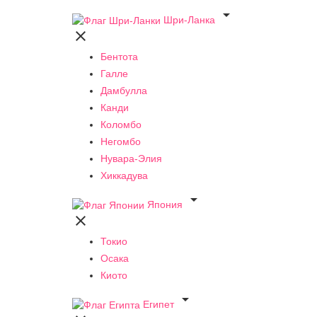

Шри-Ланка

Бентота
Галле
Дамбулла
Канди
Коломбо
Негомбо
Нувара-Элия
Хиккадува

Япония

Токио
Осака
Киото

Египет