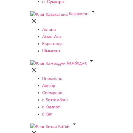
о. Суматра

Казахстан

Астана
Алма-Ата
Караганда
Шымкент

Камбоджа

Пномпень
Ангкор
Сиемреап
г. Баттамбанг
г. Кампот
г. Кеп

Китай