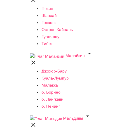

Пекин
Шанхай
Гонконг
Остров Хайнань
Гуанчжоу
Тибет

Малайзия

Джохор-Бару
Куала-Лумпур
Малакка
о. Борнео
о. Лангкави
о. Пенанг

Мальдивы
