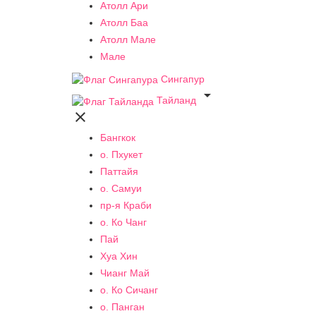
Атолл Ари
Атолл Баа
Атолл Мале
Мале
Сингапур

Тайланд

Бангкок
о. Пхукет
Паттайя
о. Самуи
пр-я Краби
о. Ко Чанг
Пай
Хуа Хин
Чианг Май
о. Ко Сичанг
о. Панган