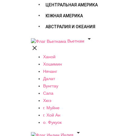
ЦЕНТРАЛЬНАЯ АМЕРИКА
ЮЖНАЯ АМЕРИКА
АВСТРАЛИЯ И ОКЕАНИЯ

Вьетнам

Ханой
Хошимин
Нячанг
Далат
Вунгтау
Сапа
Хюэ
г. Муйне
г. Хой Ан
о. Фукуок

Индия