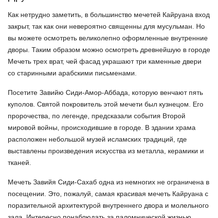
Как нетрудно заметить, в большинство мечетей Кайруана вход
закрыт, так как они невероятно священны для мусульман. Но
вы можете осмотреть великолепно оформленные внутренние
дворы. Таким образом можно осмотреть древнейшую в городе
Мечеть трех врат, чей фасад украшают три каменные двери
со старинными арабскими письменами.
Посетите Завийю Сиди-Амор-Аббада, которую венчают пять
куполов. Святой покровитель этой мечети был кузнецом. Его
пророчества, по легенде, предсказали события Второй
мировой войны, происходившие в городе. В здании храма
расположен небольшой музей исламских традиций, где
выставлены произведения искусства из металла, керамики и
тканей.
Мечеть Завийя Сиди-Сахаб одна из немногих не ограничена в
посещении. Это, пожалуй, самая красивая мечеть Кайруана с
поразительной архитектурой внутреннего двора и молельного
зала. Интересно понаблюдать за паломнической жизнью