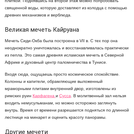
плиткой. Поднявшись на второй этаж можно попробовать
священной воды, которую доставляют из колодца с помощью
древних механизмов и верблюда.
Великая мечеть Кайруана
Мечеть Сиди-Окба была построена в VII в. С тех пор она
неоднократно уничтожалась и восстанавливалась практически
из пепла. Это самая древняя исламская мечеть в Северной
Африке и духовный центр паломничества в Тунисе.
Входя сюда, ощущаешь просто космическое спокойствие.
Колонны и капители, обрамляющие выложенный
мраморными плитами внутренний двор, изготовлены из
римских руин
Карфагена
и
Сусса
. В молитвенный зал нельзя
входить немусульманам, но можно осторожно заглянуть
внутрь. Время от времени разрешается подняться по длинной
лестнице на минарет и оценить красоту панорамы.
Другие мечети