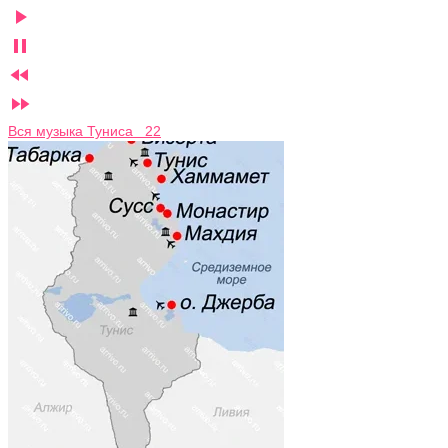




Вся музыка Туниса 22