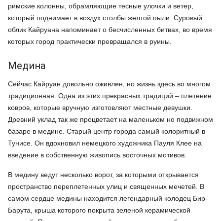
римские колонны, обрамляющие тесные улочки и ветер,
который поднимает в воздух столбы желтой пыли. Суровый
облик Кайруана напоминает о бесчисленных битвах, во время
которых город практически превращался в руины.
Медина
Сейчас Кайруан довольно оживлен, но жизнь здесь во многом
традиционная. Одна из этих прекрасных традиций – плетение
ковров, которые вручную изготовляют местные девушки.
Древний уклад так же процветает на маленьком но подвижном
базаре в медине. Старый центр города самый колоритный в
Тунисе. Он вдохновил немецкого художника Пауля Клее на
введение в собственную живопись восточных мотивов.
В медину ведут несколько ворот, за которыми открывается
пространство переплетенных улиц и священных мечетей. В
самом сердце медины находится легендарный колодец Бир-
Барута, крыша которого покрыта зеленой керамической