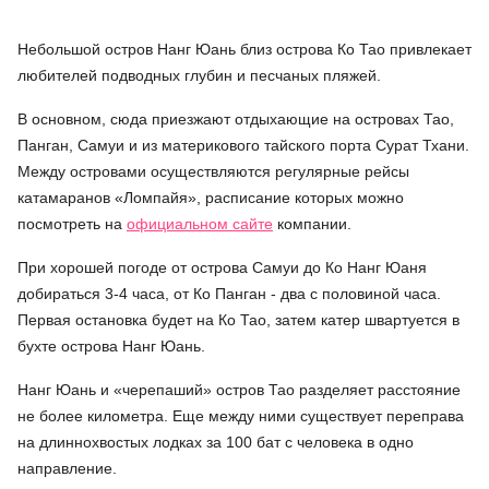
Небольшой остров Нанг Юань близ острова Ко Тао привлекает
любителей подводных глубин и песчаных пляжей.
В основном, сюда приезжают отдыхающие на островах Тао,
Панган, Самуи и из материкового тайского порта Сурат Тхани.
Между островами осуществляются регулярные рейсы
катамаранов «Ломпайя», расписание которых можно
посмотреть на
официальном сайте
компании.
При хорошей погоде от острова Самуи до Ко Нанг Юаня
добираться 3-4 часа, от Ко Панган - два с половиной часа.
Первая остановка будет на Ко Тао, затем катер швартуется в
бухте острова Нанг Юань.
Нанг Юань и «черепаший» остров Тао разделяет расстояние
не более километра. Еще между ними существует переправа
на длиннохвостых лодках за 100 бат с человека в одно
направление.