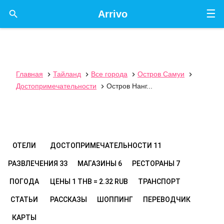
☰

Arrivo
Главная
Тайланд
Все города
Остров Самуи




Достопримечательности
Остров Нанг...

ОТЕЛИ
ДОСТОПРИМЕЧАТЕЛЬНОСТИ
11
РАЗВЛЕЧЕНИЯ
33
МАГАЗИНЫ
6
РЕСТОРАНЫ
7
ПОГОДА
ЦЕНЫ
1 THB = 2.32 RUB
ТРАНСПОРТ
СТАТЬИ
РАССКАЗЫ
ШОППИНГ
ПЕРЕВОДЧИК
КАРТЫ