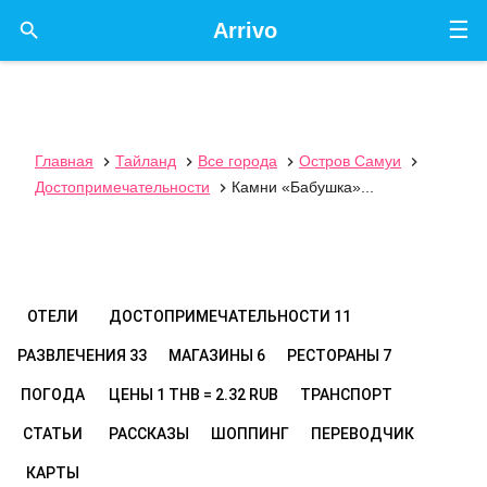
☰

Arrivo
Главная
Тайланд
Все города
Остров Самуи




Достопримечательности
Камни «Бабушка»...

ОТЕЛИ
ДОСТОПРИМЕЧАТЕЛЬНОСТИ
11
РАЗВЛЕЧЕНИЯ
33
МАГАЗИНЫ
6
РЕСТОРАНЫ
7
ПОГОДА
ЦЕНЫ
1 THB = 2.32 RUB
ТРАНСПОРТ
СТАТЬИ
РАССКАЗЫ
ШОППИНГ
ПЕРЕВОДЧИК
КАРТЫ