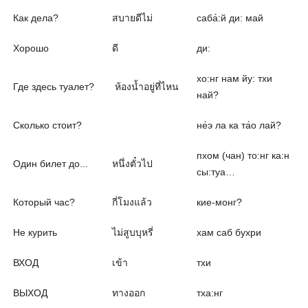
Как дела?
สบายดีไม่
саба́:й ди: май
Хорошо
ดี
ди:
хо:нг нам йу: тхи
Где здесь туалет?
ห้องน้ำอยู่ที่ไหน
най?
Сколько стоит?
не́э ла ка та́о лай?
пхом (чан) то:нг ка:н
Один билет до...
หนึ่งตั๋วไป
сы:туа…
Который час?
กี่โมงแล้ว
кие-монг?
Не курить
ไม่สูบบุหรี่
хам саб бухри
ВХОД
เข้า
тхи
ВЫХОД
ทางออก
тха:нг