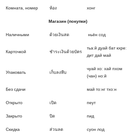
Комната, номер
ห้อง
хонг
Магазин (покупки)
Наличными
ด้วยเงินสด
ньён сод
тьа:й дуай бат кхре:
Карточкой
ชำระเงินด้วยบัตร
дит дай май
чуай хо: хай пхом
Упаковать
เก็บลงหีบ
(чан) но:й
Без сдачи
май то:нг тхо:н
Открыто
เปิด
пеут
Закрыто
ปิด
пид
Скидка
ส่วนลด
суон лод