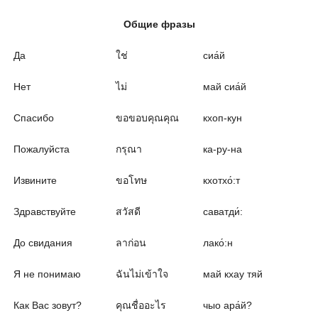
Общие фразы
Да
ใช่
сиа́й
Нет
ไม่
май сиа́й
Спасибо
ขอขอบคุณคุณ
кхоп-кун
Пожалуйста
กรุณา
ка-ру-на
Извините
ขอโทษ
кхотхо́:т
Здравствуйте
สวัสดี
саватди́:
До свидания
ลาก่อน
лако́:н
Я не понимаю
ฉันไม่เข้าใจ
май кхау тяй
Как Вас зовут?
คุณชื่ออะไร
чыо ара́й?