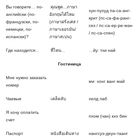
Вы говорите… по-
คุณพูด...ภาษา
хун-пухуд па-са-анг-
английски (по-
อังกฤษได้ไหม
крит (пс-са-фа-ранг-
французски, по-
(ภาษาฝรั่งเศส /
сез / пс-са-ер-ре-ман
немецки, по-
ภาษาเยอรมัน/
/ пс-са-спен)
испански)?
ภาษาสเปน)
Где находится...
ที่ไหน...
…йу: тхи най
Гостиница
Мне нужно заказать
ми: хонг ванг май
номер
Чаевые
เคล็ดลับ
хелд лаб
Я хочу оплатить
пхом (чан) кхо бин
счет
Паспорт
หนังสือเดินทาง
нангсуэ-деун-таанг