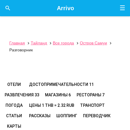
☰

Arrivo
Главная
Тайланд
Все города
Остров Самуи




Разговорник
ОТЕЛИ
ДОСТОПРИМЕЧАТЕЛЬНОСТИ
11
РАЗВЛЕЧЕНИЯ
33
МАГАЗИНЫ
6
РЕСТОРАНЫ
7
ПОГОДА
ЦЕНЫ
1 THB = 2.32 RUB
ТРАНСПОРТ
СТАТЬИ
РАССКАЗЫ
ШОППИНГ
ПЕРЕВОДЧИК
КАРТЫ