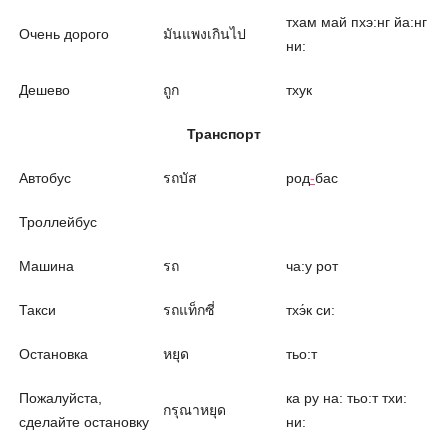
тхам май пхэ:нг йа:нг
Очень дорого
มันแพงเกินไป
ни:
Дешево
ถูก
тхук
Транспорт
Автобус
รถบัส
род
-
бас
Троллейбус
Машина
รถ
ча:у рот
Такси
รถแท็กซี่
тхэ́к си:
Остановка
หยุด
тьо:т
Пожалуйста,
ка ру на: тьо:т тхи:
กรุณาหยุด
сделайте остановку
ни: