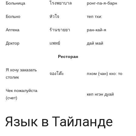
Больница
โรงพยาบาล
ронг-па-я-барн
Больно
หัวใจ
теп тхи:
Аптека
ร้านขายยา
ран-кай-я
Доктор
แพทย์
дай май
Ресторан
Я хочу заказать
จองโต๊ะ
пхом (чан) кхо: то
столик
Чек пожалуйста
кеп нгэн дуай
(счет)
Язык в Тайланде