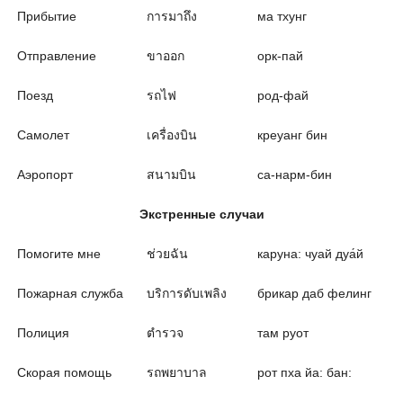
Прибытие
การมาถึง
ма тхунг
Отправление
ขาออก
орк-пай
Поезд
รถไฟ
род-фай
Самолет
เครื่องบิน
креуанг бин
Аэропорт
สนามบิน
са-нарм-бин
Экстренные случаи
Помогите мне
ช่วยฉัน
каруна: чуай дуа́й
Пожарная служба
บริการดับเพลิง
брикар даб фелинг
Полиция
ตำรวจ
там руот
Скорая помощь
รถพยาบาล
рот пха йа: бан: