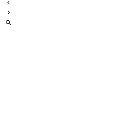


