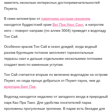
заметить несколько интересных достопримечательностей
Пхукета.
В семи километрах от
памятника сестрам-героиням
находится буддистский храм
Ват Пра Нанг Санг
, а напротив
него – поворот направо (по аллее 3004) приведет к водопаду
Тон Сай.
Особенно красив Тон Сай в сезон дождей, когда водный
разлив бурлящим потоком заполняет горизонтальные
террасы скал и дальше отдельными несколькими потоками
спадает вниз по каменным уступам.
Тон Сай считается вторым по величине водопадом на острове
Пхукет, но сюда проще добраться от Пхукет-тауна, чем до
водопада Банг Пае
.
Водопад находится недалеко от западного входа в природный
парк Као Пра Таео. Для удобства посетителей парка
проложены прогулочные тропинки. В парке есть беседки для