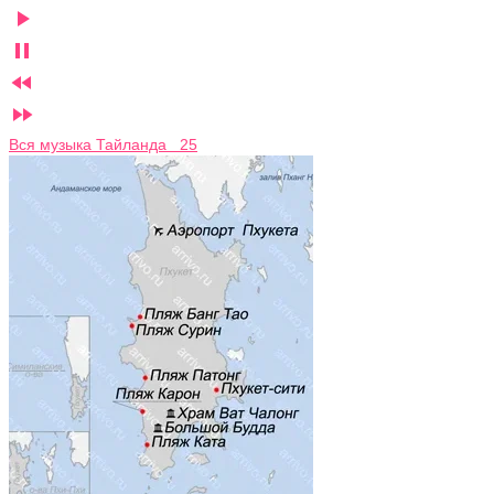




Вся музыка Тайланда 25