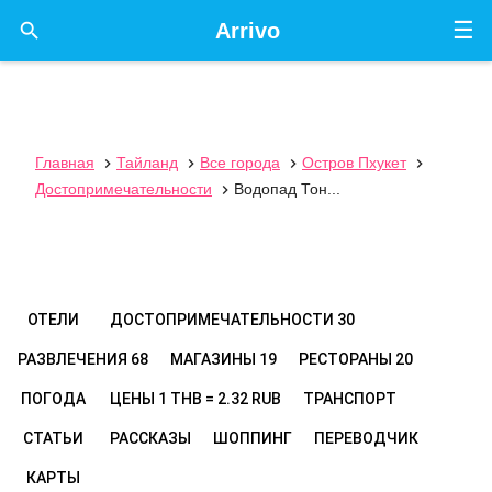
☰

Arrivo
Главная
Тайланд
Все города
Остров Пхукет




Достопримечательности
Водопад Тон...

ОТЕЛИ
ДОСТОПРИМЕЧАТЕЛЬНОСТИ
30
РАЗВЛЕЧЕНИЯ
68
МАГАЗИНЫ
19
РЕСТОРАНЫ
20
ПОГОДА
ЦЕНЫ
1 THB = 2.32 RUB
ТРАНСПОРТ
СТАТЬИ
РАССКАЗЫ
ШОППИНГ
ПЕРЕВОДЧИК
КАРТЫ