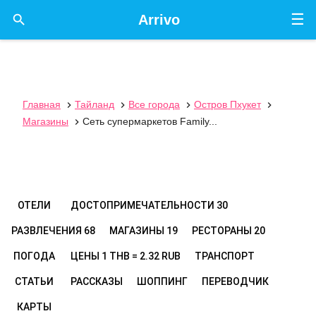
☰

Arrivo
Главная
Тайланд
Все города
Остров Пхукет




Магазины
Сеть супермаркетов Family...

ОТЕЛИ
ДОСТОПРИМЕЧАТЕЛЬНОСТИ
30
РАЗВЛЕЧЕНИЯ
68
МАГАЗИНЫ
19
РЕСТОРАНЫ
20
ПОГОДА
ЦЕНЫ
1 THB = 2.32 RUB
ТРАНСПОРТ
СТАТЬИ
РАССКАЗЫ
ШОППИНГ
ПЕРЕВОДЧИК
КАРТЫ