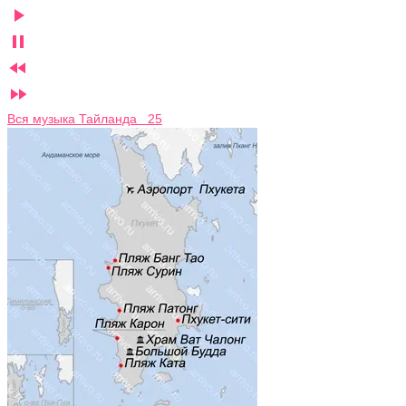




Вся музыка Тайланда 25