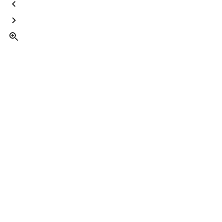


