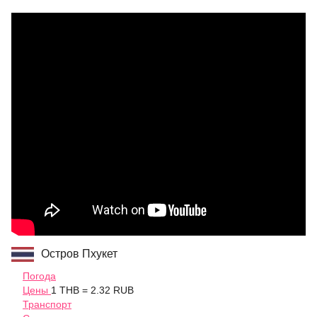
Остров Пхукет
Погода
Цены
1 THB = 2.32 RUB
Транспорт