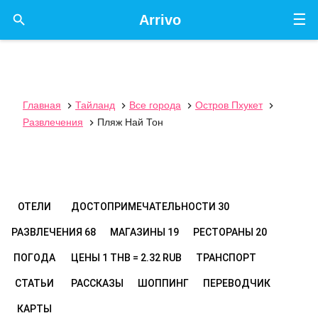
☰

Arrivo
Главная
Тайланд
Все города
Остров Пхукет




Развлечения
Пляж Най Тон

ОТЕЛИ
ДОСТОПРИМЕЧАТЕЛЬНОСТИ
30
РАЗВЛЕЧЕНИЯ
68
МАГАЗИНЫ
19
РЕСТОРАНЫ
20
ПОГОДА
ЦЕНЫ
1 THB = 2.32 RUB
ТРАНСПОРТ
СТАТЬИ
РАССКАЗЫ
ШОППИНГ
ПЕРЕВОДЧИК
КАРТЫ