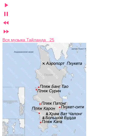




Вся музыка Тайланда 25