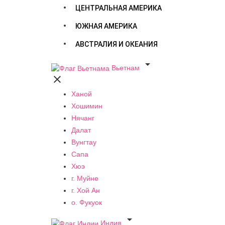
ЦЕНТРАЛЬНАЯ АМЕРИКА
ЮЖНАЯ АМЕРИКА
АВСТРАЛИЯ И ОКЕАНИЯ

Вьетнам

Ханой
Хошимин
Нячанг
Далат
Вунгтау
Сапа
Хюэ
г. Муйне
г. Хой Ан
о. Фукуок

Индия