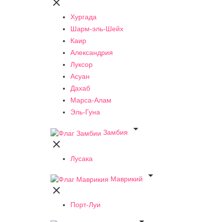

Хургада
Шарм-эль-Шейх
Каир
Александрия
Луксор
Асуан
Дахаб
Марса-Алам
Эль-Гуна

Замбия

Лусака

Маврикий

Порт-Луи
