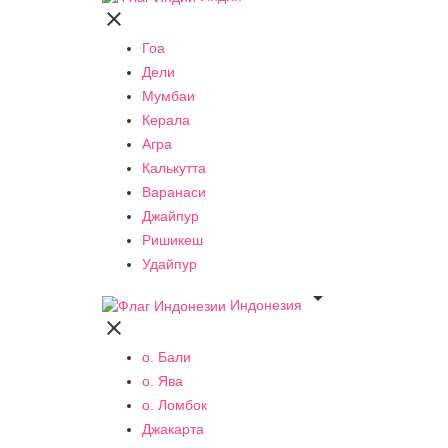

Гоа
Дели
Мумбаи
Керала
Агра
Калькутта
Варанаси
Джайпур
Ришикеш
Удайпур

Индонезия

о. Бали
о. Ява
о. Ломбок
Джакарта