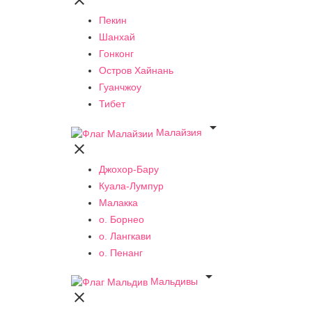

Пекин
Шанхай
Гонконг
Остров Хайнань
Гуанчжоу
Тибет

Малайзия

Джохор-Бару
Куала-Лумпур
Малакка
о. Борнео
о. Лангкави
о. Пенанг

Мальдивы
