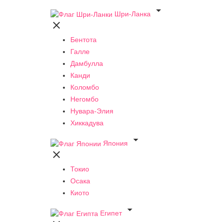

Шри-Ланка

Бентота
Галле
Дамбулла
Канди
Коломбо
Негомбо
Нувара-Элия
Хиккадува

Япония

Токио
Осака
Киото

Египет