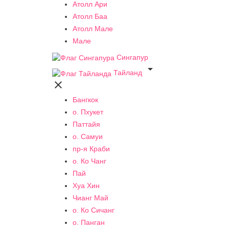
Атолл Ари
Атолл Баа
Атолл Мале
Мале
Сингапур

Тайланд

Бангкок
о. Пхукет
Паттайя
о. Самуи
пр-я Краби
о. Ко Чанг
Пай
Хуа Хин
Чианг Май
о. Ко Сичанг
о. Панган