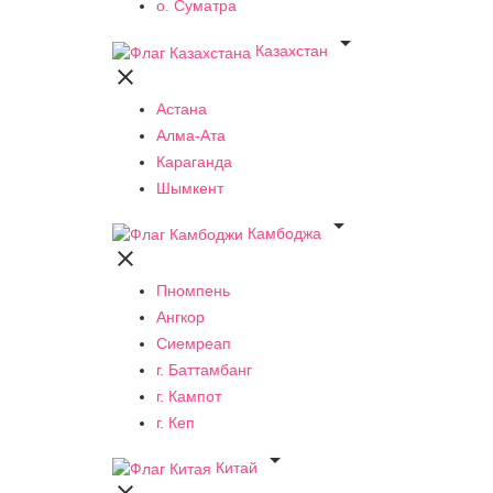
о. Суматра

Казахстан

Астана
Алма-Ата
Караганда
Шымкент

Камбоджа

Пномпень
Ангкор
Сиемреап
г. Баттамбанг
г. Кампот
г. Кеп

Китай