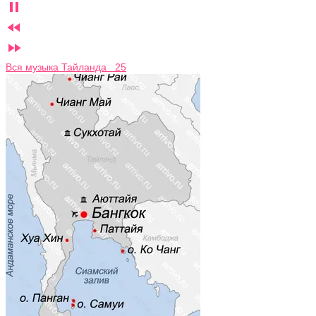



Вся музыка Тайланда 25