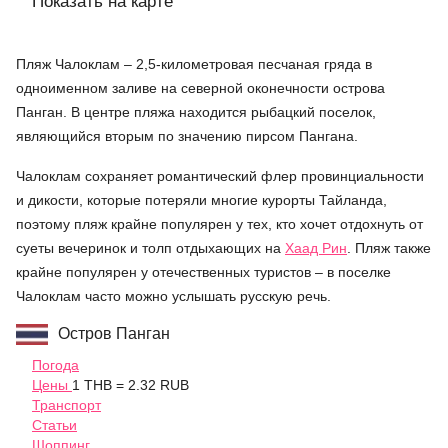
Показать на карте
Пляж Чалоклам – 2,5-километровая песчаная гряда в
одноименном заливе на северной оконечности острова
Панган. В центре пляжа находится рыбацкий поселок,
являющийся вторым по значению пирсом Пангана.
Чалоклам сохраняет романтический флер провинциальности
и дикости, которые потеряли многие курорты Тайланда,
поэтому пляж крайне популярен у тех, кто хочет отдохнуть от
суеты вечеринок и толп отдыхающих на
Хаад Рин
. Пляж также
крайне популярен у отечественных туристов – в поселке
Чалоклам часто можно услышать русскую речь.
Остров Панган
Погода
Цены
1 THB = 2.32 RUB
Транспорт
Статьи
Шоппинг