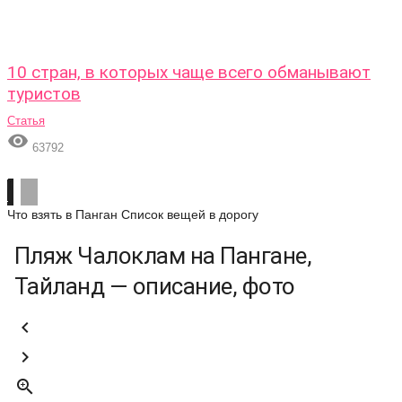
10 стран, в которых чаще всего обманывают
туристов
Статья

63792
Что взять в Панган
Список вещей в дорогу
Пляж Чалоклам на Пангане,
Тайланд — описание, фото


