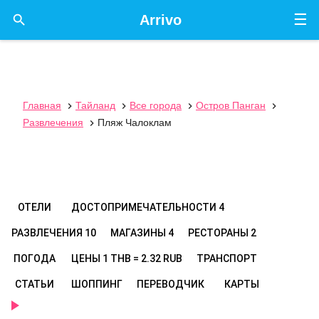
☰

Arrivo
Главная
Тайланд
Все города
Остров Панган




Развлечения
Пляж Чалоклам

ОТЕЛИ
ДОСТОПРИМЕЧАТЕЛЬНОСТИ
4
РАЗВЛЕЧЕНИЯ
10
МАГАЗИНЫ
4
РЕСТОРАНЫ
2
ПОГОДА
ЦЕНЫ
1 THB = 2.32 RUB
ТРАНСПОРТ
СТАТЬИ
ШОППИНГ
ПЕРЕВОДЧИК
КАРТЫ
