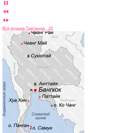



Вся музыка Тайланда 25