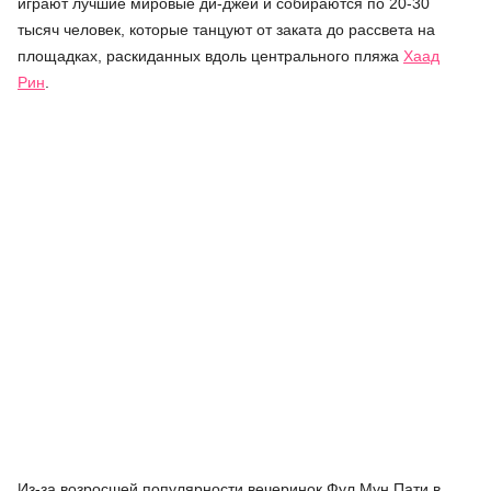
играют лучшие мировые ди-джеи и собираются по 20-30
тысяч человек, которые танцуют от заката до рассвета на
площадках, раскиданных вдоль центрального пляжа
Хаад
Рин
.
Из-за возросшей популярности вечеринок Фул Мун Пати в