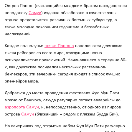
Остров Панган (считающийся младшим братом находящегося
неподалеку
Самуи
) издавна облюбовали в качестве зоны
отдыха представители различных богемных субкультур, а
также молодые поклонники гедонизма и беззаботных
наслаждений.
Каждое полнолунье
пляжи Пангана
наполняются десятками
тысяч рейверов со всего мира, жаждущими новых
психоделических приключений. Начинавшиеся в середине 80-
х, как дружеские посиделки нескольких растаманов-
бекпекеров, эти вечеринки сегодня входят в список лучших
опен-эйров мира.
Добраться до места проведения фестиваля Фул Мун Пати
можно от Бангкока, откуда регулярно летают авиарейсы до
аэропорта Самуи
, и, непосредственно, от одного из пирсов
острова
Самуи
(ближайший – рядом с пляжем Будда Бич).
На вечеринках под открытым небом Фул Мун Пати регулярно