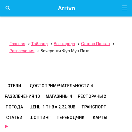
☰

Arrivo
Главная
Тайланд
Все города
Остров Панган




Развлечения
Вечеринки Фул Мун Пати

ОТЕЛИ
ДОСТОПРИМЕЧАТЕЛЬНОСТИ
4
РАЗВЛЕЧЕНИЯ
10
МАГАЗИНЫ
4
РЕСТОРАНЫ
2
ПОГОДА
ЦЕНЫ
1 THB = 2.32 RUB
ТРАНСПОРТ
СТАТЬИ
ШОППИНГ
ПЕРЕВОДЧИК
КАРТЫ
