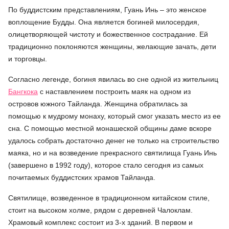
По буддистским представлениям, Гуань Инь – это женское
воплощение Будды. Она является богиней милосердия,
олицетворяющей чистоту и божественное сострадание. Ей
традиционно поклоняются женщины, желающие зачать, дети
и торговцы.
Согласно легенде, богиня явилась во сне одной из жительниц
Бангкока
с наставлением построить маяк на одном из
островов южного Тайланда. Женщина обратилась за
помощью к мудрому монаху, который смог указать место из ее
сна. С помощью местной монашеской общины даме вскоре
удалось собрать достаточно денег не только на строительство
маяка, но и на возведение прекрасного святилища Гуань Инь
(завершено в 1992 году), которое стало сегодня из самых
почитаемых буддистских храмов Тайланда.
Святилище, возведенное в традиционном китайском стиле,
стоит на высоком холме, рядом с деревней Чалоклам.
Храмовый комплекс состоит из 3-х зданий. В первом и