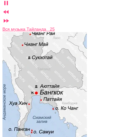



Вся музыка Тайланда 25