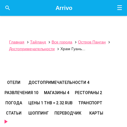
☰

Arrivo
Главная
Тайланд
Все города
Остров Панган




Достопримечательности
Храм Гуань...

ОТЕЛИ
ДОСТОПРИМЕЧАТЕЛЬНОСТИ
4
РАЗВЛЕЧЕНИЯ
10
МАГАЗИНЫ
4
РЕСТОРАНЫ
2
ПОГОДА
ЦЕНЫ
1 THB = 2.32 RUB
ТРАНСПОРТ
СТАТЬИ
ШОППИНГ
ПЕРЕВОДЧИК
КАРТЫ
