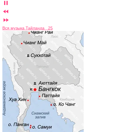



Вся музыка Тайланда 25