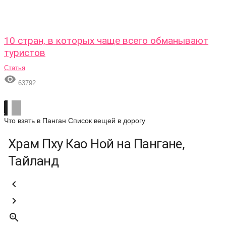
10 стран, в которых чаще всего обманывают
туристов
Статья

63792
Что взять в Панган
Список вещей в дорогу
Храм Пху Као Ной на Пангане,
Тайланд


