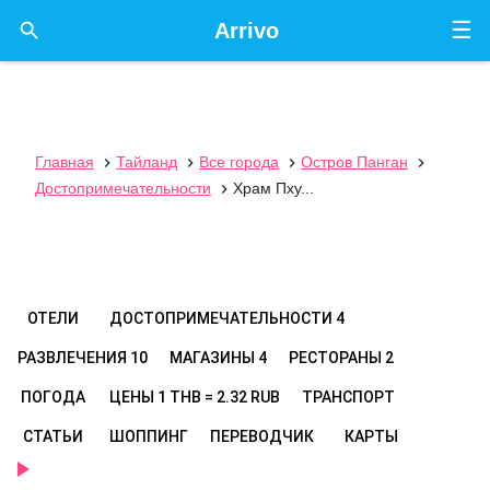
☰

Arrivo
Главная
Тайланд
Все города
Остров Панган




Достопримечательности
Храм Пху...

ОТЕЛИ
ДОСТОПРИМЕЧАТЕЛЬНОСТИ
4
РАЗВЛЕЧЕНИЯ
10
МАГАЗИНЫ
4
РЕСТОРАНЫ
2
ПОГОДА
ЦЕНЫ
1 THB = 2.32 RUB
ТРАНСПОРТ
СТАТЬИ
ШОППИНГ
ПЕРЕВОДЧИК
КАРТЫ
