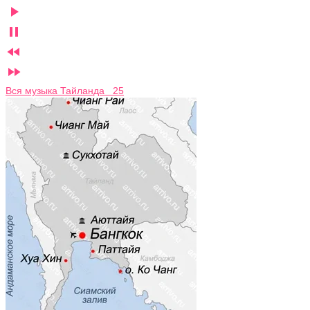




Вся музыка Тайланда 25