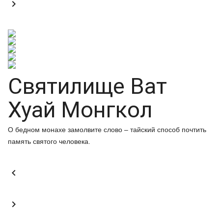

Святилище Ват
Хуай Монгкол
О бедном монахе замолвите слово – тайский способ почтить
память святого человека.

