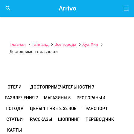
☰

Arrivo
Главная
Тайланд
Все города
Хуа Хин




Достопримечательности
ОТЕЛИ
ДОСТОПРИМЕЧАТЕЛЬНОСТИ
7
РАЗВЛЕЧЕНИЯ
7
МАГАЗИНЫ
5
РЕСТОРАНЫ
4
ПОГОДА
ЦЕНЫ
1 THB = 2.32 RUB
ТРАНСПОРТ
СТАТЬИ
РАССКАЗЫ
ШОППИНГ
ПЕРЕВОДЧИК
КАРТЫ