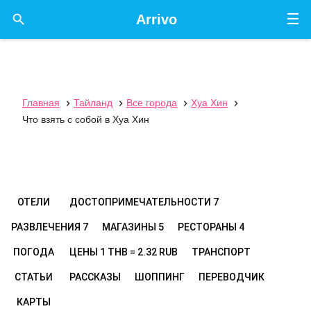
☰

Arrivo
Главная
Тайланд
Все города
Хуа Хин




Что взять с собой в Хуа Хин
ОТЕЛИ
ДОСТОПРИМЕЧАТЕЛЬНОСТИ
7
РАЗВЛЕЧЕНИЯ
7
МАГАЗИНЫ
5
РЕСТОРАНЫ
4
ПОГОДА
ЦЕНЫ
1 THB = 2.32 RUB
ТРАНСПОРТ
СТАТЬИ
РАССКАЗЫ
ШОППИНГ
ПЕРЕВОДЧИК
КАРТЫ