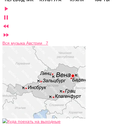




Вся музыка Австрии 7