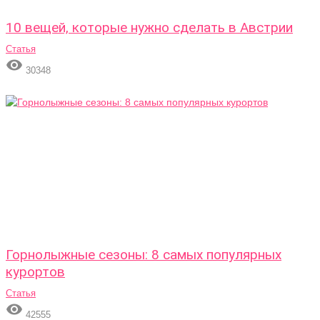
10 вещей, которые нужно сделать в Австрии
Статья

30348
Горнолыжные сезоны: 8 самых популярных
курортов
Статья

42555