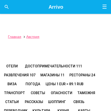
☰

Arrivo
Главная
Австрия

ОТЕЛИ
ДОСТОПРИМЕЧАТЕЛЬНОСТИ
111
РАЗВЛЕЧЕНИЯ
107
МАГАЗИНЫ
11
РЕСТОРАНЫ
24
ВИЗА
ПОГОДА
ЦЕНЫ
1 EUR = 89.1 RUB
ТРАНСПОРТ
СОВЕТЫ
ОПАСНОСТИ
ТАМОЖНЯ
СТАТЬИ
РАССКАЗЫ
ШОППИНГ
СВЯЗЬ
ПЕРЕВОДЧИК
КУЛЬТУРА
КУХНЯ
КАРТЫ