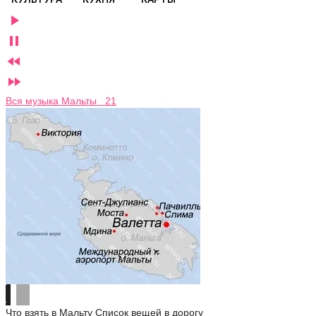




Вся музыка Мальты 21
Что взять в Мальту
Список вещей в дорогу