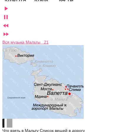




Вся музыка Мальты 21
Что взять в Мальту
Список вещей в дорогу