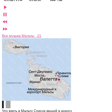




Вся музыка Мальты 21
Что взять в Мальту
Список вещей в дорогу