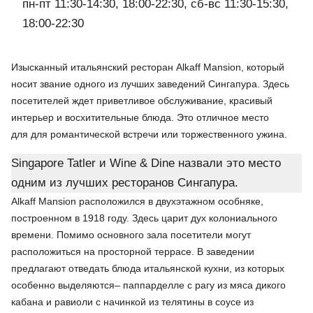
пн-пт 11:30-14:30, 18:00-22:30, сб-вс 11:30-15:30,
18:00-22:30
Изысканный итальянский ресторан Alkaff Mansion, который
носит звание одного из лучших заведений Сингапура. Здесь
посетителей ждет приветливое обслуживание, красивый
интерьер и восхитительные блюда. Это отличное место
для для романтической встречи или торжественного ужина.
Singapore Tatler и Wine & Dine назвали это место
одним из лучших ресторанов Сингапура.
Alkaff Mansion расположился в двухэтажном особняке,
построенном в 1918 году. Здесь царит дух колониального
времени. Помимо основного зала посетители могут
расположиться на просторной террасе. В заведении
предлагают отведать блюда итальянской кухни, из которых
особенно выделяются– паппарделле с рагу из мяса дикого
кабана и равиоли с начинкой из телятины в соусе из