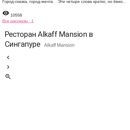
Город-сказка, город-мечта… Эти четыре слова кратко, но ёмко...

10558
Все рассказы 1
Ресторан Alkaff Mansion в
Сингапуре
Alkaff Mansion


