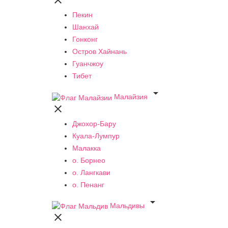

Пекин
Шанхай
Гонконг
Остров Хайнань
Гуанчжоу
Тибет

Малайзия

Джохор-Бару
Куала-Лумпур
Малакка
о. Борнео
о. Лангкави
о. Пенанг

Мальдивы
