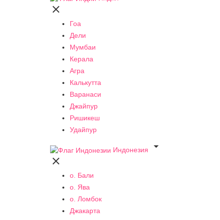

Гоа
Дели
Мумбаи
Керала
Агра
Калькутта
Варанаси
Джайпур
Ришикеш
Удайпур

Индонезия

о. Бали
о. Ява
о. Ломбок
Джакарта