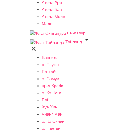
Атолл Ари
Атолл Баа
Атолл Мале
Мале
Сингапур

Тайланд

Бангкок
о. Пхукет
Паттайя
о. Самуи
пр-я Краби
о. Ко Чанг
Пай
Хуа Хин
Чианг Май
о. Ко Сичанг
о. Панган