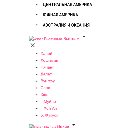
ЦЕНТРАЛЬНАЯ АМЕРИКА
ЮЖНАЯ АМЕРИКА
АВСТРАЛИЯ И ОКЕАНИЯ

Вьетнам

Ханой
Хошимин
Нячанг
Далат
Вунгтау
Сапа
Хюэ
г. Муйне
г. Хой Ан
о. Фукуок

Индия