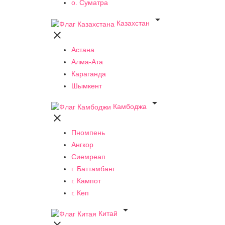
о. Суматра

Казахстан

Астана
Алма-Ата
Караганда
Шымкент

Камбоджа

Пномпень
Ангкор
Сиемреап
г. Баттамбанг
г. Кампот
г. Кеп

Китай