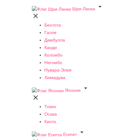

Шри-Ланка

Бентота
Галле
Дамбулла
Канди
Коломбо
Негомбо
Нувара-Элия
Хиккадува

Япония

Токио
Осака
Киото

Египет