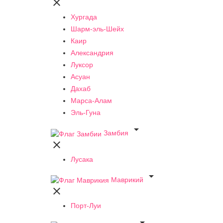

Хургада
Шарм-эль-Шейх
Каир
Александрия
Луксор
Асуан
Дахаб
Марса-Алам
Эль-Гуна

Замбия

Лусака

Маврикий

Порт-Луи
