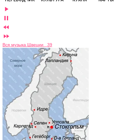




Вся музыка Швеции 39