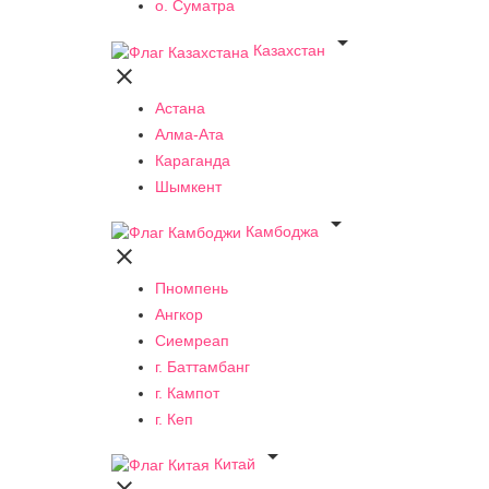
о. Суматра

Казахстан

Астана
Алма-Ата
Караганда
Шымкент

Камбоджа

Пномпень
Ангкор
Сиемреап
г. Баттамбанг
г. Кампот
г. Кеп

Китай