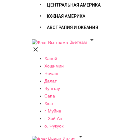
ЦЕНТРАЛЬНАЯ АМЕРИКА
ЮЖНАЯ АМЕРИКА
АВСТРАЛИЯ И ОКЕАНИЯ

Вьетнам

Ханой
Хошимин
Нячанг
Далат
Вунгтау
Сапа
Хюэ
г. Муйне
г. Хой Ан
о. Фукуок

Индия