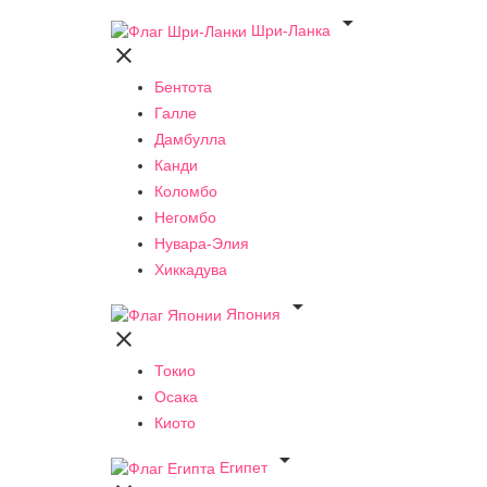

Шри-Ланка

Бентота
Галле
Дамбулла
Канди
Коломбо
Негомбо
Нувара-Элия
Хиккадува

Япония

Токио
Осака
Киото

Египет