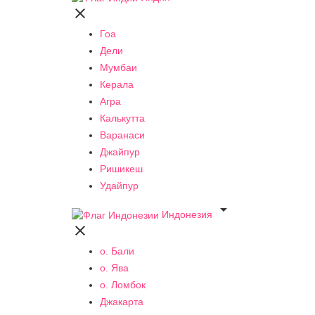

Гоа
Дели
Мумбаи
Керала
Агра
Калькутта
Варанаси
Джайпур
Ришикеш
Удайпур

Индонезия

о. Бали
о. Ява
о. Ломбок
Джакарта