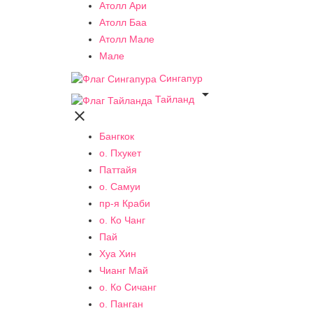
Атолл Ари
Атолл Баа
Атолл Мале
Мале
Сингапур

Тайланд

Бангкок
о. Пхукет
Паттайя
о. Самуи
пр-я Краби
о. Ко Чанг
Пай
Хуа Хин
Чианг Май
о. Ко Сичанг
о. Панган