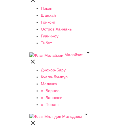

Пекин
Шанхай
Гонконг
Остров Хайнань
Гуанчжоу
Тибет

Малайзия

Джохор-Бару
Куала-Лумпур
Малакка
о. Борнео
о. Лангкави
о. Пенанг

Мальдивы
