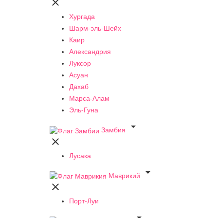

Хургада
Шарм-эль-Шейх
Каир
Александрия
Луксор
Асуан
Дахаб
Марса-Алам
Эль-Гуна

Замбия

Лусака

Маврикий

Порт-Луи
