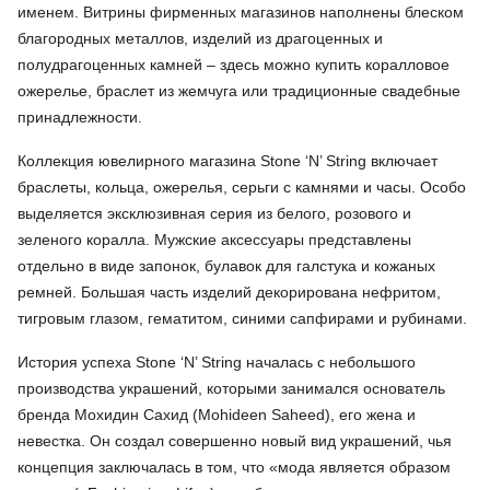
именем. Витрины фирменных магазинов наполнены блеском
благородных металлов, изделий из драгоценных и
полудрагоценных камней – здесь можно купить коралловое
ожерелье, браслет из жемчуга или традиционные свадебные
принадлежности.
Коллекция ювелирного магазина Stone ‘N’ String включает
браслеты, кольца, ожерелья, серьги с камнями и часы. Особо
выделяется эксклюзивная серия из белого, розового и
зеленого коралла. Мужские аксессуары представлены
отдельно в виде запoнок, булавок для галстука и кожаных
ремней. Большая часть изделий декорирована нефритом,
тигровым глазом, гематитом, синими сапфирами и рубинами.
История успеха Stone ‘N’ String началась с небольшого
производства украшений, которыми занимался основатель
бренда Мохидин Сахид (Mohideen Saheed), его жена и
невестка. Он создал совершенно новый вид украшений, чья
концепция заключалась в том, что «мода является образом