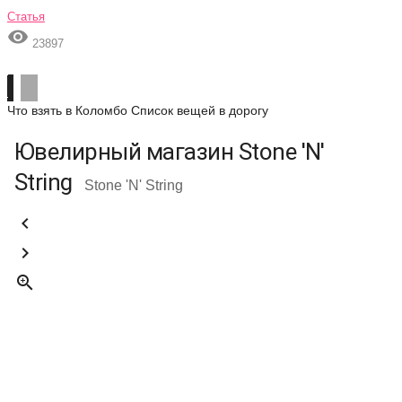
Статья

23897
Что взять в Коломбо
Список вещей в дорогу
Ювелирный магазин Stone 'N'
String
Stone 'N' String


