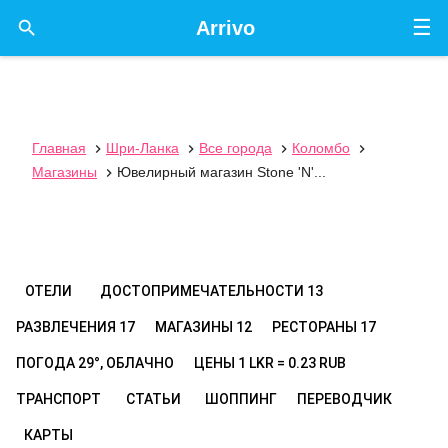
☰

Arrivo
Главная
Шри-Ланка
Все города
Коломбо




Магазины
Ювелирный магазин Stone 'N'...

ОТЕЛИ
ДОСТОПРИМЕЧАТЕЛЬНОСТИ
13
РАЗВЛЕЧЕНИЯ
17
МАГАЗИНЫ
12
РЕСТОРАНЫ
17
ПОГОДА
29°, ОБЛАЧНО
ЦЕНЫ
1 LKR = 0.23 RUB
ТРАНСПОРТ
СТАТЬИ
ШОППИНГ
ПЕРЕВОДЧИК
КАРТЫ