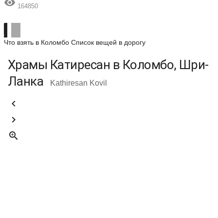

164850
Что взять в Коломбо
Список вещей в дорогу
Храмы Катиресан в Коломбо, Шри-
Ланка
Kathiresan Kovil


