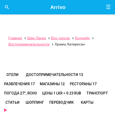
☰

Arrivo
Главная
Шри-Ланка
Все города
Коломбо




Достопримечательности
Храмы Катиресан

ОТЕЛИ
ДОСТОПРИМЕЧАТЕЛЬНОСТИ
13
РАЗВЛЕЧЕНИЯ
17
МАГАЗИНЫ
12
РЕСТОРАНЫ
17
ПОГОДА
27°, ЯСНО
ЦЕНЫ
1 LKR = 0.23 RUB
ТРАНСПОРТ
СТАТЬИ
ШОППИНГ
ПЕРЕВОДЧИК
КАРТЫ
