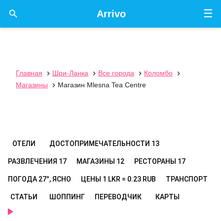
☰

Arrivo
Главная
Шри-Ланка
Все города
Коломбо




Магазины
Магазин Mlesna Tea Centre

ОТЕЛИ
ДОСТОПРИМЕЧАТЕЛЬНОСТИ
13
РАЗВЛЕЧЕНИЯ
17
МАГАЗИНЫ
12
РЕСТОРАНЫ
17
ПОГОДА
27°, ЯСНО
ЦЕНЫ
1 LKR = 0.23 RUB
ТРАНСПОРТ
СТАТЬИ
ШОППИНГ
ПЕРЕВОДЧИК
КАРТЫ
