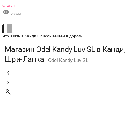
Статья

23899
Что взять в Канди
Список вещей в дорогу
Магазин Odel Kandy Luv SL в Канди,
Шри-Ланка
Odel Kandy Luv SL


