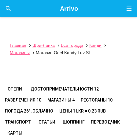
☰

Arrivo
Главная
Шри-Ланка
Все города
Канди




Магазины
Магазин Odel Kandy Luv SL

ОТЕЛИ
ДОСТОПРИМЕЧАТЕЛЬНОСТИ
12
РАЗВЛЕЧЕНИЯ
10
МАГАЗИНЫ
4
РЕСТОРАНЫ
10
ПОГОДА
26°, ОБЛАЧНО
ЦЕНЫ
1 LKR = 0.23 RUB
ТРАНСПОРТ
СТАТЬИ
ШОППИНГ
ПЕРЕВОДЧИК
КАРТЫ