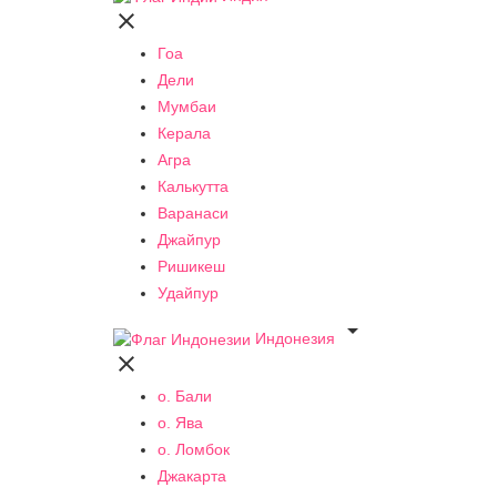

Гоа
Дели
Мумбаи
Керала
Агра
Калькутта
Варанаси
Джайпур
Ришикеш
Удайпур

Индонезия

о. Бали
о. Ява
о. Ломбок
Джакарта