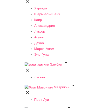

Хургада
Шарм-эль-Шейх
Каир
Александрия
Луксор
Асуан
Дахаб
Марса-Алам
Эль-Гуна

Замбия

Лусака

Маврикий

Порт-Луи
