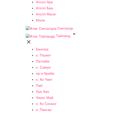
Атолл Ари
Атолл Баа
Атолл Мале
Мале
Сингапур

Тайланд

Бангкок
о. Пхукет
Паттайя
о. Самуи
пр-я Краби
о. Ко Чанг
Пай
Хуа Хин
Чианг Май
о. Ко Сичанг
о. Панган