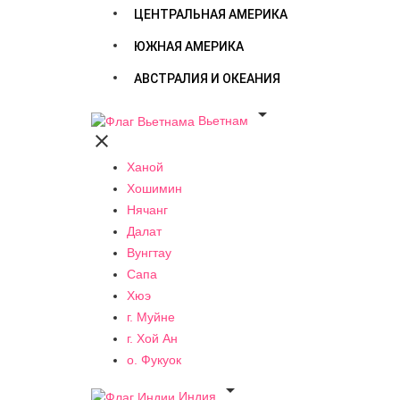
ЦЕНТРАЛЬНАЯ АМЕРИКА
ЮЖНАЯ АМЕРИКА
АВСТРАЛИЯ И ОКЕАНИЯ

Вьетнам

Ханой
Хошимин
Нячанг
Далат
Вунгтау
Сапа
Хюэ
г. Муйне
г. Хой Ан
о. Фукуок

Индия