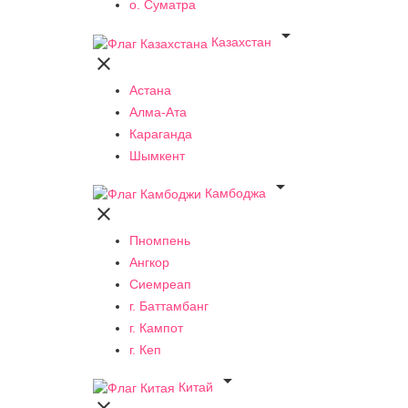
о. Суматра

Казахстан

Астана
Алма-Ата
Караганда
Шымкент

Камбоджа

Пномпень
Ангкор
Сиемреап
г. Баттамбанг
г. Кампот
г. Кеп

Китай