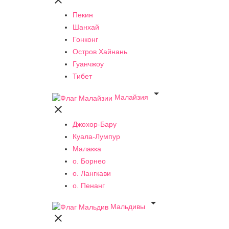

Пекин
Шанхай
Гонконг
Остров Хайнань
Гуанчжоу
Тибет

Малайзия

Джохор-Бару
Куала-Лумпур
Малакка
о. Борнео
о. Лангкави
о. Пенанг

Мальдивы
