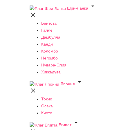

Шри-Ланка

Бентота
Галле
Дамбулла
Канди
Коломбо
Негомбо
Нувара-Элия
Хиккадува

Япония

Токио
Осака
Киото

Египет