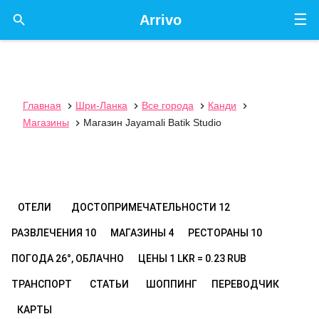
☰

Arrivo
Главная
Шри-Ланка
Все города
Канди




Магазины
Магазин Jayamali Batik Studio

ОТЕЛИ
ДОСТОПРИМЕЧАТЕЛЬНОСТИ
12
РАЗВЛЕЧЕНИЯ
10
МАГАЗИНЫ
4
РЕСТОРАНЫ
10
ПОГОДА
26°, ОБЛАЧНО
ЦЕНЫ
1 LKR = 0.23 RUB
ТРАНСПОРТ
СТАТЬИ
ШОППИНГ
ПЕРЕВОДЧИК
КАРТЫ