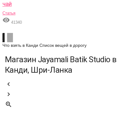
чай
Статья

41340
Что взять в Канди
Список вещей в дорогу
Магазин Jayamali Batik Studio в
Канди, Шри-Ланка


