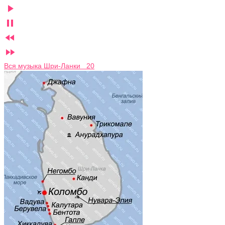




Вся музыка Шри-Ланки 20