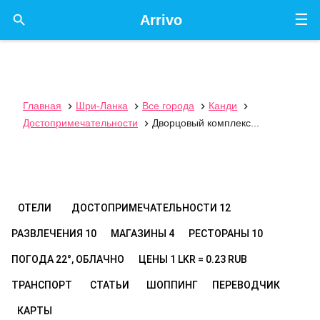
☰

Arrivo
Главная
Шри-Ланка
Все города
Канди




Достопримечательности
Дворцовый комплекс...

ОТЕЛИ
ДОСТОПРИМЕЧАТЕЛЬНОСТИ
12
РАЗВЛЕЧЕНИЯ
10
МАГАЗИНЫ
4
РЕСТОРАНЫ
10
ПОГОДА
22°, ОБЛАЧНО
ЦЕНЫ
1 LKR = 0.23 RUB
ТРАНСПОРТ
СТАТЬИ
ШОППИНГ
ПЕРЕВОДЧИК
КАРТЫ